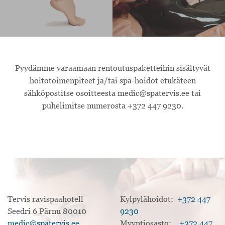
Pyydämme varaamaan rentoutuspaketteihin sisältyvät
hoitotoimenpiteet ja/tai spa-hoidot etukäteen
sähköpostitse osoitteesta medic@spatervis.ee tai
puhelimitse numerosta +372 447 9230.
Tervis ravispaahotell
Kylpylähoidot:
+372 447
Seedri 6 Pärnu 80010
9230
medic@spatervis.ee
Myyntiosasto:
+372 447