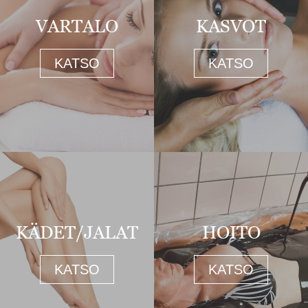
VARTALO
KASVOT
KATSO
KATSO
KÄDET/JALAT
HOITO
KATSO
KATSO